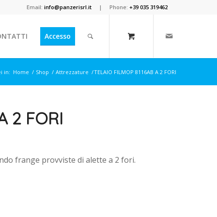
Email:
info@panzerisrl.it
| Phone:
+39 035 319462
ONTATTI
Accesso
i in:
Home
/
Shop
/
Attrezzature
/
TELAIO FILMOP 8116AB A 2 FORI
A 2 FORI
ando frange provviste di alette a 2 fori.