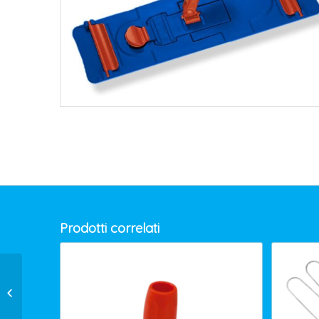
Prodotti correlati
SECCHIO MANICO BLU
LT.4 0000SE0204UA