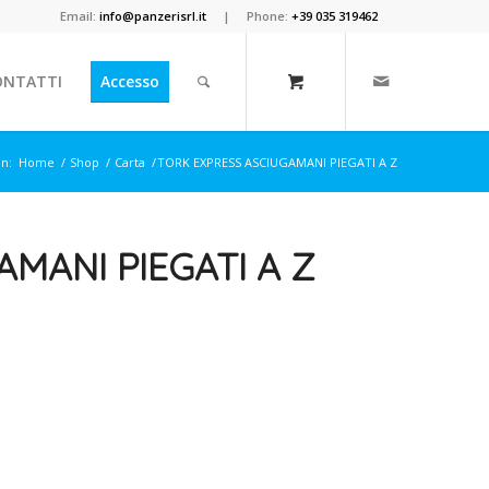
Email:
info@panzerisrl.it
| Phone:
+39 035 319462
ONTATTI
Accesso
in:
Home
/
Shop
/
Carta
/
TORK EXPRESS ASCIUGAMANI PIEGATI A Z
MANI PIEGATI A Z