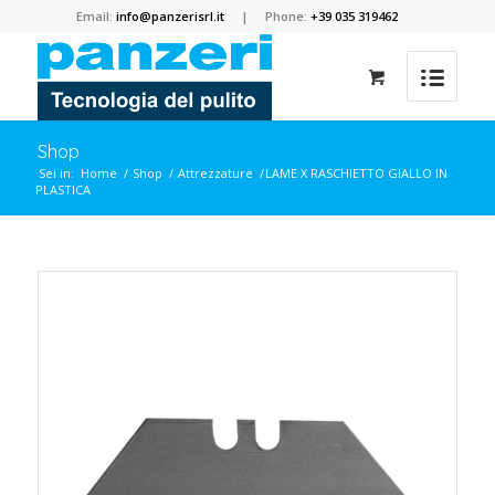
Email:
info@panzerisrl.it
| Phone:
+39 035 319462
Shop
Sei in:
Home
/
Shop
/
Attrezzature
/
LAME X RASCHIETTO GIALLO IN
PLASTICA