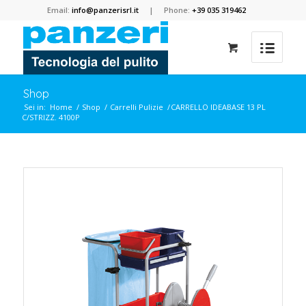
Email:
info@panzerisrl.it
| Phone:
+39 035 319462
Shop
Sei in:
Home
/
Shop
/
Carrelli Pulizie
/
CARRELLO IDEABASE 13 PL
C/STRIZZ. 4100P