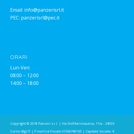
Email:
info@panzerisrl.it
PEC:
panzerisrl@pec.it
ORARI
Lun-Ven:
08:00 – 12:00
14:00 – 18:00
Copyright © 2018 Panzeri s.r.l. | Via Dell’Aeronautica, 11/a - 24035
Curno (Bg) IT | P.Iva/Cod.Fiscale 01366740163 | Capitale Sociale: €