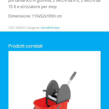
portamanico in gomma, 2 secchi da 6 lt, 2 secchi da
15 lt e strizzatore per mop
Dimensione: 110x52x105h cm
COD:
VDM131
Categoria:
Carrelli Pulizie
Prodotti correlati