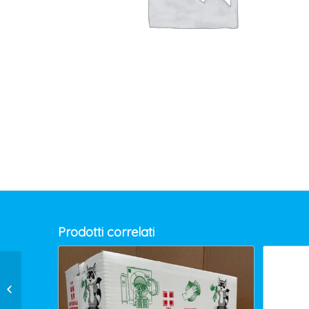
Prodotti correlati
PANNI IMPREGN.BIANCHI GR.EXTRA
AQ 20X60