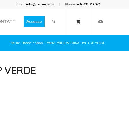
Email:
info@panzerisrl.it
| Phone:
+39 035 319462
ONTATTI
Accesso
Sei in:
Home
/
Shop
/
Varie
/
VILEDA PURACTIVE TOP VERDE
P VERDE