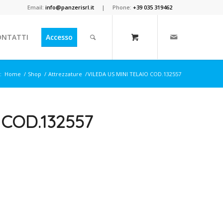
Email:
info@panzerisrl.it
| Phone:
+39 035 319462
ONTATTI
Accesso
:
Home
/
Shop
/
Attrezzature
/
VILEDA US MINI TELAIO COD.132557
 COD.132557