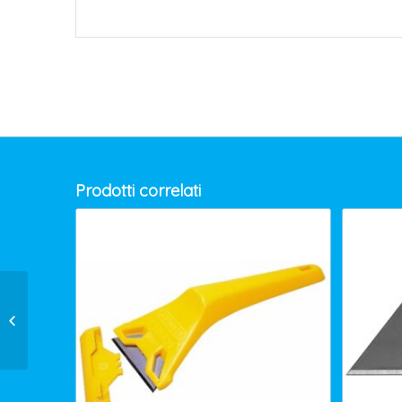
Prodotti correlati
VILEDA US MINI
MICROLITE MOP
COD.132558