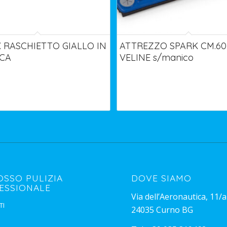
 RASCHIETTO GIALLO IN
ATTREZZO SPARK CM.60
ICA
VELINE s/manico
OSSO PULIZIA
DOVE SIAMO
ESSIONALE
Via dell’Aeronautica, 11/a
TI
24035 Curno BG