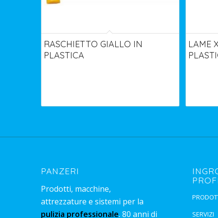
RASCHIETTO GIALLO IN
LAME X
PLASTICA
PLAST
PANZERI
INGR
PROF
Prodotti, macchine,
PRODOT
attrezzature e sistemi per la
pulizia professionale
. 80 anni di
SERVIZI