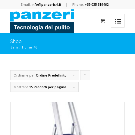
Email:
info@panzerisrl.it
| Phone:
+39 035 319462
Shop
Sei in:
Home
/
6
Ordinare per
Ordine Predefinito
Clicca
per
Mostrare
15 Prodotti per pagina
ordinare
i
prodotti
in
forma