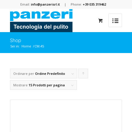
Email:
info@panzerisrl.it
| Phone:
+39 035 319462
Shop
Sei in:
Home
/
CM.45
Ordinare per
Ordine Predefinito
Clicca
per
Mostrare
15 Prodotti per pagina
ordinare
i
prodotti
in
forma