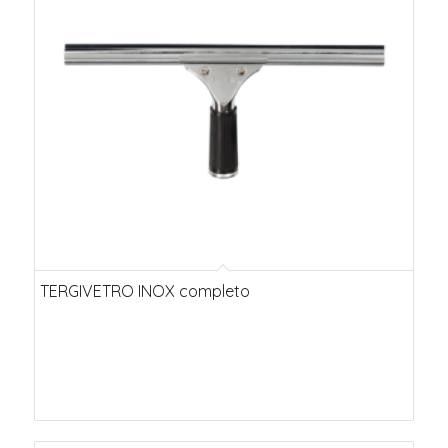
ascendente
TERGIVETRO INOX completo