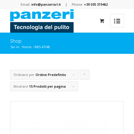
Email:
info@panzerisrl.it
| Phone:
+39 035 319462
Shop
Sei in:
Home
/
MIS.47/48
Ordinare per
Ordine Predefinito
Clicca
per
Mostrare
15 Prodotti per pagina
ordinare
i
prodotti
in
forma