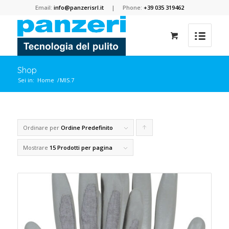
Email:
info@panzerisrl.it
| Phone:
+39 035 319462
Shop
Sei in:
Home
/
MIS.7
Ordinare per
Ordine Predefinito
Clicca
per
Mostrare
15 Prodotti per pagina
ordinare
i
prodotti
in
forma