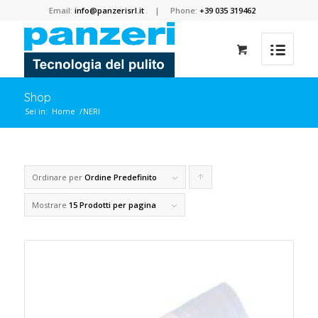
Email:
info@panzerisrl.it
| Phone:
+39 035 319462
Shop
Sei in:
Home
/
NERI
Ordinare per
Ordine Predefinito
Clicca
per
Mostrare
15 Prodotti per pagina
ordinare
i
prodotti
in
forma