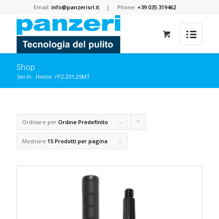
Email:
info@panzerisrl.it
| Phone:
+39 035 319462
Shop
Sei in:
Home
/
PZ.2X1,25MT
Ordinare per
Ordine Predefinito
Clicca
per
Mostrare
15 Prodotti per pagina
ordinare
i
prodotti
in
forma