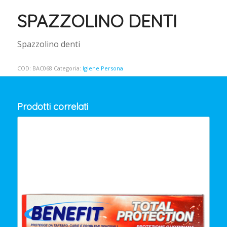
SPAZZOLINO DENTI
Spazzolino denti
COD:
BAC068
Categoria:
Igiene Persona
Prodotti correlati