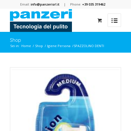
Email:
info@panzerisrl.it
| Phone:
+39 035 319462
Shop
Sei in:
Home
/
Shop
/
Igiene Persona
/
SPAZZOLINO DENTI