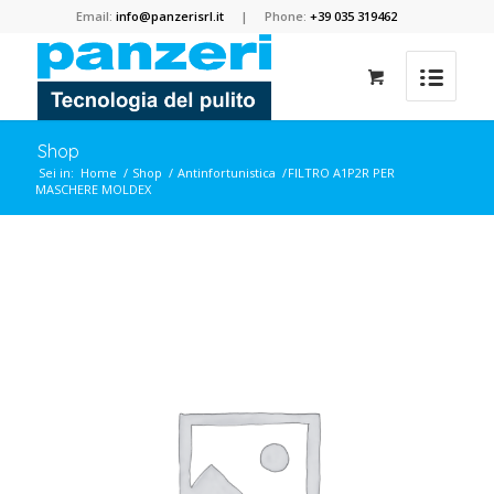
Email:
info@panzerisrl.it
| Phone:
+39 035 319462
Shop
Sei in:
Home
/
Shop
/
Antinfortunistica
/
FILTRO A1P2R PER
MASCHERE MOLDEX