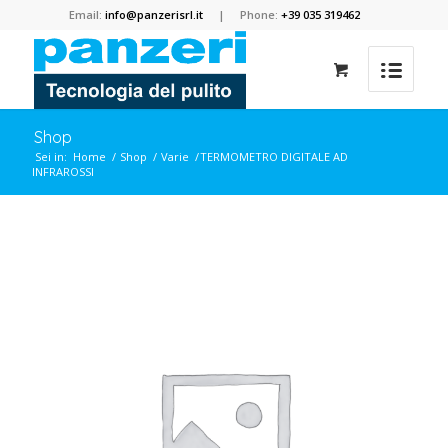
Email:
info@panzerisrl.it
| Phone:
+39 035 319462
Shop
Sei in:
Home
/
Shop
/
Varie
/
TERMOMETRO DIGITALE AD
INFRAROSSI