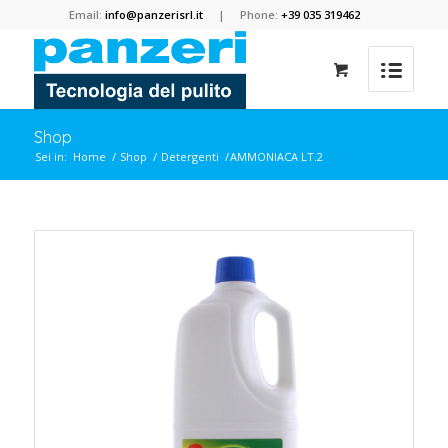
Email:
info@panzerisrl.it
| Phone:
+39 035 319462
Shop
Sei in:
Home
/
Shop
/
Detergenti
/
AMMONIACA LT.2