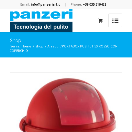
Email:
info@panzerisrl.it
| Phone:
+39 035 319462
Shop
Sei in:
Home
/
Shop
/
Arredo
/
PORTABOX PUSH LT.50 ROSSO CON
COPERCHIO