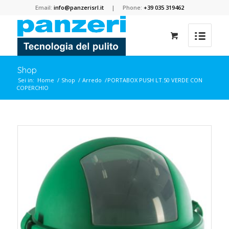
Email:
info@panzerisrl.it
| Phone:
+39 035 319462
Shop
Sei in:
Home
/
Shop
/
Arredo
/
PORTABOX PUSH LT.50 VERDE CON
COPERCHIO