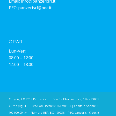
Email:
info@panzerisrl.it
PEC:
panzerisrl@pec.it
ORARI
Lun-Ven:
08:00 – 12:00
14:00 – 18:00
Copyright © 2018 Panzeri s.r.l. | Via Dell’Aeronautica, 11/a - 24035
Curno (Bg) IT | P.Iva/Cod.Fiscale 01366740163 | Capitale Sociale: €
100.000,00 i.v. | Numero REA: BG-199236 | PEC:
panzerisrl@pec.it
|