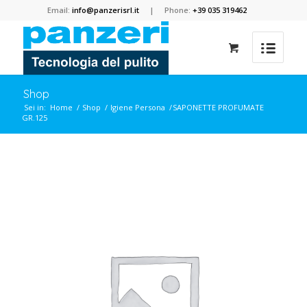
Email:
info@panzerisrl.it
| Phone:
+39 035 319462
Shop
Sei in:
Home
/
Shop
/
Igiene Persona
/
SAPONETTE PROFUMATE
GR.125