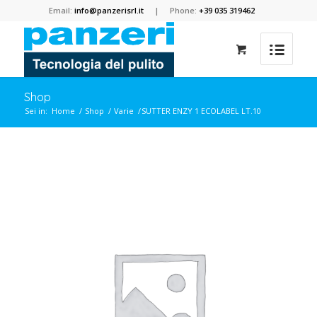
Email:
info@panzerisrl.it
| Phone:
+39 035 319462
Shop
Sei in:
Home
/
Shop
/
Varie
/
SUTTER ENZY 1 ECOLABEL LT.10