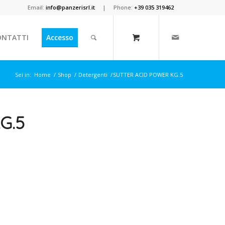
Email:
info@panzerisrl.it
| Phone:
+39 035 319462
ONTATTI
Accesso
Sei in:
Home
/
Shop
/
Detergenti
/
SUTTER ACID POWER KG.5
G.5