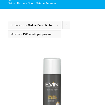
Sei in:
Home
/
Shop
/
Igiene Persona
Ordinare per
Ordine Predefinito
Clicca
per
Mostrare
15 Prodotti per pagina
ordinare
i
prodotti
in
forma
ascendente