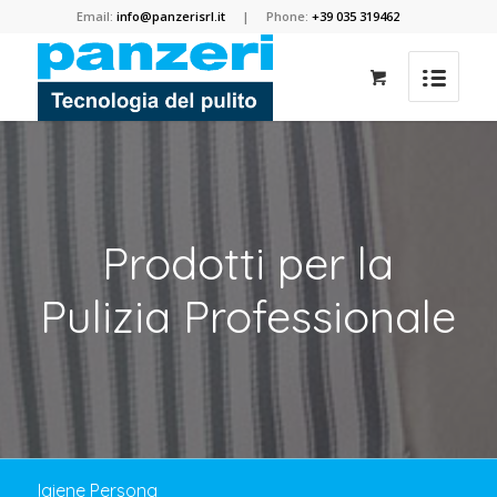
Email:
info@panzerisrl.it
| Phone:
+39 035 319462
Prodotti per la
Pulizia Professionale
Igiene Persona